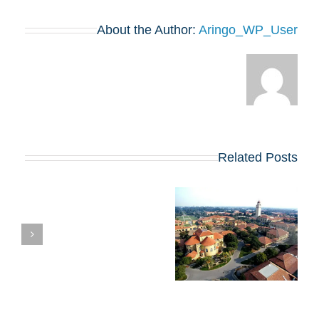
About the Author:
Aringo_WP_User
Related Posts
השוואת תוכניות ה-
רא
MBA של הרווארד
וסטנפורד: איזו מהן
א
כדאי לכם לבחור?