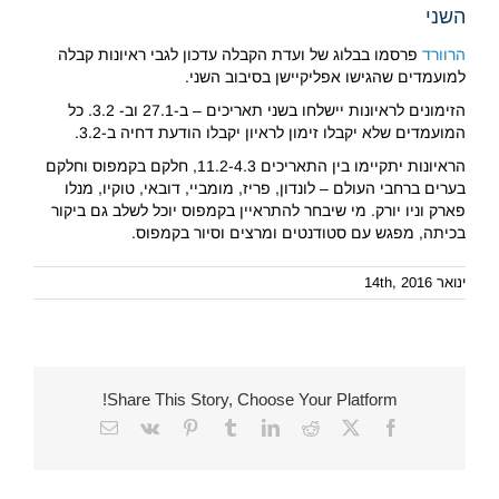
השני
הרוורד
פרסמו בבלוג של ועדת הקבלה עדכון לגבי ראיונות קבלה
למועמדים שהגישו אפליקיישן בסיבוב השני.
הזימונים לראיונות יישלחו בשני תאריכים – ב-27.1 וב- 3.2. כל
המועמדים שלא יקבלו זימון לראיון יקבלו הודעת דחיה ב-3.2.
הראיונות יתקיימו בין התאריכים 11.2-4.3, חלקם בקמפוס וחלקם
בערים ברחבי העולם – לונדון, פריז, מומביי, דובאי, טוקיו, מנלו
פארק וניו יורק. מי שיבחר להתראיין בקמפוס יוכל לשלב גם ביקור
בכיתה, מפגש עם סטודנטים ומרצים וסיור בקמפוס.
ינואר 14th, 2016
Share This Story, Choose Your Platform!
Email
Vk
Pinterest
Tumblr
LinkedIn
Reddit
Facebook
X