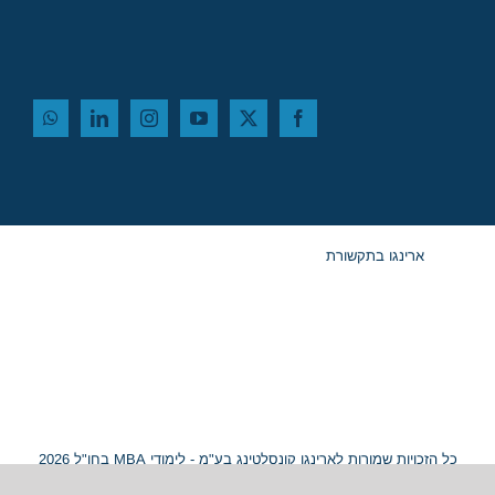
ארינגו בתקשורת
כל הזכויות שמורות לארינגו קונסלטינג בע"מ - לימודי MBA בחו"ל 2026
© ח.פ. 515054799 |
מפת אתר
|
נגישות