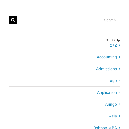
קטגוריות
2+2
Accounting
Admissions
age
Application
Aringo
Asia
Babson MBA