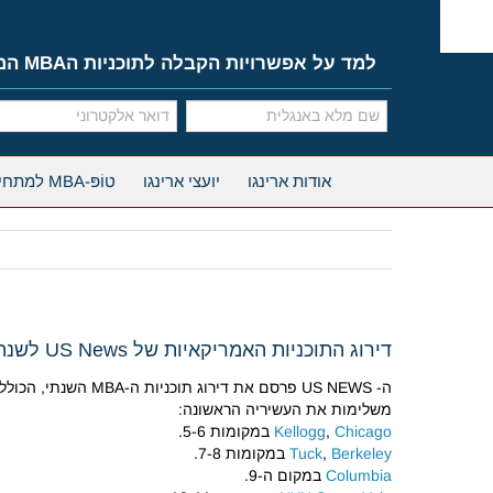
Ski
t
conten
למד על אפשרויות הקבלה לתוכניות הMBA המובילות
אודות ארינגו
יועצי ארינגו
טוֹפּ-MBA למתחילים
דירוג התוכניות האמריקאיות של US News לשנת 2011
ה- US NEWS פרסם את דירוג תוכניות ה-MBA השנתי, הכולל תוכניות אמריקאיות בלבד. למקום הראשון הגיעה
משלימות את העשיריה הראשונה:
Chicago
,
Kellogg
במקומות 5-6.
Berkeley
,
Tuck
במקומות 7-8.
Columbia
במקום ה-9.