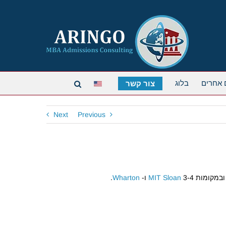
 אחרים
בלוג
צור קשר
Next
Previous
במקומות 3-4
MIT Sloan
ו-
Wharton
.