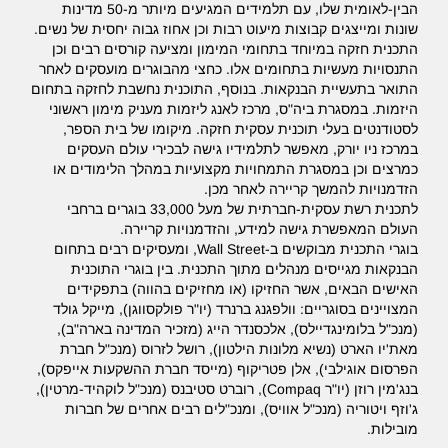
הבין-לאומית שלו, עם תלמידים המגיעים מיותר מ-50 מדינות
שונות ומייצגים קבוצות מיעוט רבות וכן אחוז גבוה יחסית של נשים.
התכנית חזקה במיוחד בתחומי המימון ומציעה קורסים רבים וכן
התנסויות מעשיות בתחומים אלו. כחצי מהבוגרים מועסקים לאחר
התואר בתעשיית הבנקאות. בנוסף, התוכנית נחשבת לחזקה בתחום
היזמות. במסגרת ביה"ס, מרכז לאנג ליזמות מעניק מימון ראשוני
לסטודנטים בעלי תוכנית עסקית חזקה. מיקומו של בית הספר,
במרכז ניו יורק, מאפשר לתלמידיו גישה לבכירי עולם העסקים
כמרצים וכן במסגרת התמחויות מקצועיות במהלך הלימודים או
הזדמנויות להמשך קריירה לאחר מכן.
לתכנית רשת עסקית-חברתית של מעל 33,000 בוגרים ברחבי
העולם המאפשרת גישה למידע, והזדמנויות קריירה.
בוגרי התכנית מבוקשים ב-Wall Street, ומעסיקים רבים בתחום
הבנקאות מגייסים מנהלים מתוך התכנית. בין בוגרי התוכנית
האישים הבאים, אשר החזיקו (או מחזיקים בהווה) בתפקידים
המצויינים בסוגריים: וולפגנג ברנרד (יו"ר פולקסווגן), מייקל גולד
(מנכ"ל בלומינגדיילס), אלכסנדר הייג (מזכיר המדינה בארה"ב),
מאת'יו הארט (נשיא מלונות הילטון), רושל לזרוס (מנכ"ל חברת
הפרסום אוגילבי), אלן פטריקוף (מייסד חברת ההשקעות אייפקס),
בנג'מין רוזן (יו"ר Compaq), רוברט סטיבנס (מנכ"ל לוקהיד-מרטין),
ג'וזף ויטוריה (מנכ"ל אוויס), ומנכ"לים רבים אחרים של חברות
מובילות.