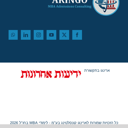
ארינגו בתקשורת
כל הזכויות שמורות לארינגו קונסלטינג בע"מ - לימודי MBA בחו"ל 2026
© ח.פ. 515054799 |
מפת אתר
|
נגישות