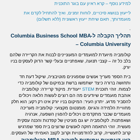
למידע נוסף – קרא ראיון עם בוגר התוכנית
לייעוץ בנושא סיכויים, לוחות זמנים, ואיך להתחיל לקדם את
מועמדותך, תאם שיחת ייעוץ ראשונית (ללא תשלום
(
.
תהליך הקבלה ל-Columbia Business School MBA
– Columbia University
קולומביה מיועדת למועמדים המעוניינים לבנות את הקריירה שלהם
בלב כל זה – קצבי תנועה, שאפתניים ובעלי קשר הדוק לעסקים בניו
יורק.
בית הספר מעריך אנשים שמפגינים מוטיבציה, שיקול דעת חד
ותחושה ברורה כיצד ישתמשו ברשת ובמיקום של קולומביה כדי
לצמוח.
זוהי תוכנית
STEM
ייעודית.
מיקוד קריירה: קולומביה
אוהבת מועמדים שיודעים מה הם רוצים לעשות הלאה ויכולים
להסביר מדוע.
יתרון העיר: המיקום בניו יורק אינו רק רקע;
הוא חלק
מחוויית הלמידה והגיוס.
מומנטום מקצועי: קולומביה מעריכה
מועמדים שכבר מתקדמים ויכולים להפגין השפעה, אנרגיה
ושאפתנות.
לקולומביה יש גם מוניטין של קפדנות והכנה עסקית
מעשית.
זוהי התאמה חזקה לאנשים שרוצים בית ספר שמרגיש
קרוב לתעשייה, קרוב להזדמנויות וקרוב לקצב האמיתי של העסקים.