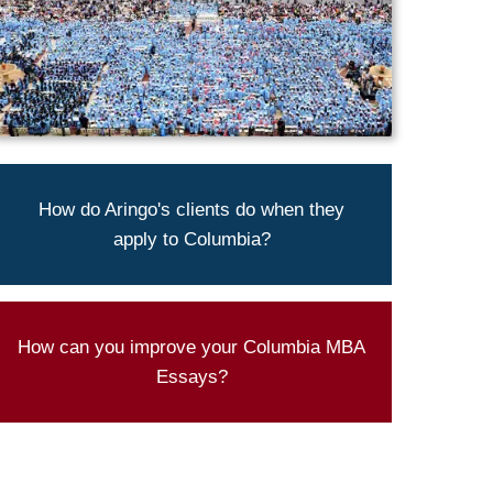
Aringo's admission rate is 93% higher than
How do Aringo's clients do when they
Columbia's average.
apply to Columbia?
SEE OUR ADMISSIONS
STATISTICS
Aringo's experts can help you present
How can you improve your Columbia MBA
yourself best
Essays?
LET US TAKE A LOOK AT YOUR MBA
ESSAYS