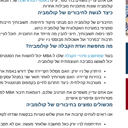
אם אתם עדיין משווים בתי ספר, עיינו
באוסף המלא שלנו
קולומביה שונות מתוכניות מובילות אחרות.
כיצד לגשת לחיבורים של קולומביה
החיבורים של קולומביה הם מבחני מיקוד ודחיפות. תשובותיך חייבו
ספציפי במערכת האקולוגית של קולומביה כרגע.
לפני ניסוח תשובותיך, חיוני להבין מה מייחד את התוכנית. תוכל לעיין
תרבות "במרכז" ועל אשכולות מבוססי ניו יורק.
מה מחפשת ועדת הקבלה של קולומביה?
בעוד
שמחשבון סיכויי הקבלה
שלנו ל-MBA יכול להשוות את
יכול לשגשג בסביבה העוצמתית של קולומביה.
היתרון של ניו יורק: האם מסלול הקריירה שלך דורש באמת את
בהירות קריירה: האם מטרותיך לאחר תואר שני במנהל עסקים 
מעורבות קהילתית: כיצד תתרום לחיים בקמפוס מנהטנוויל 
אם אתם 
מטרותיהם וסיפורים אישיים.
מכשולים נפוצים בחיבורים של קולומביה
אנו רואים לעתים קרובות את אותן שלוש טעויות בבקשות שנדחו לקול
התייחסות לניו יורק כאל מחשבה שלאחר מעשה: אם לא תסביר