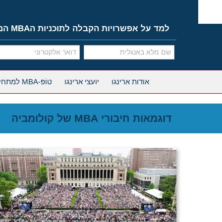
Ski
t
conten
למד על אפשרויות הקבלה לתוכניות הMBA המובילות
אודות ארינגו
יועצי ארינגו
טוֹפּ-MBA למתחילים
דוגמאות חיבורי MBA של קולומביה