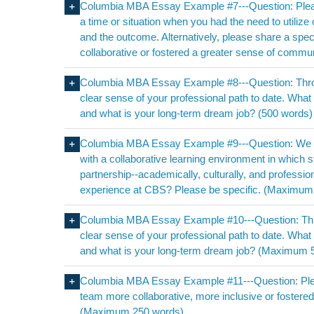
Columbia MBA Essay Example #7---Question: Pleas
a time or situation when you had the need to utilize o
and the outcome. Alternatively, please share a sp
collaborative or fostered a greater sense of commun
Columbia MBA Essay Example #8---Question: Thr
clear sense of your professional path to date. What 
and what is your long-term dream job? (500 words)
Columbia MBA Essay Example #9---Question: We be
with a collaborative learning environment in which 
partnership--academically, culturally, and profess
experience at CBS? Please be specific. (Maximu
Columbia MBA Essay Example #10---Question: Th
clear sense of your professional path to date. What 
and what is your long-term dream job? (Maximum 
Columbia MBA Essay Example #11---Question: Ple
team more collaborative, more inclusive or fostered
(Maximum 250 words)