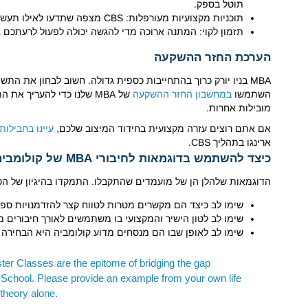
תוטל בספק.
תוכניות מקצועיות מעורפלות: CBS מצפה שתדעו לאילו תעשיות, תפקידים וחברות יעד אתם מכוונים.
תזמון לקוי: המתנה ארוכה מדי להגשה יכולה לפעול לרעתכם ג
הערכת החזר ההשקעה
MBA בניו יורק כרוך בהתחייבות כספית גדולה. חשוב לבחון את 
השתמשו
במחשבון החזר ההשקעה
מובילות אחרות.
אם אתם רוצים עזרה מקצועית בחידוד המיצוב שלכם,
עיינו בחבילות 
ארינגו בתהליך CBS.
כיצד להשתמש בדוגמאות לחיבורי MBA של קולומביה
הדוגמאות שלהלן הן של מועמדים שהתקבלו. התמקדו בהיגיון של הטי
שימו לב כיצד הם מקשרים מטרות לטווח קצר להזדמנויות ספציפ
שימו לב לטון הישיר והמקצועי בו משתמשים לאורך חיבורים מוצל
שימו לב לאופן שבו הם מנסחים מדוע קולומביה היא הבחירה 
 Classes are the epitome of bridging the gap
School. Please provide an example from your own life
theory alone.