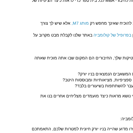
של דוגמאות לחיבורי MBA לכל בית ספר כדי לראות כיצד הציפיות של
ת להוכיח שאינך מחפש רק
מותג M7,
אלא שיש לך צורך
בפרופיל של קולומביה
באתר שלנו לקבלת מבט מקרוב על
 הסטטיסטיקות שלך, החיבורים הם המקום שבו אתה מוכיח שאתה
 המשאבים הנמצאים בניו יורק?
ספציפיות, מציאותיות ומבוססות היטב?
מעבר להשתתפות בשיעורים בלבד?
עדיין משפרים את הנרטיב שלכם, דוגמאות חיבור MBA לפי נושא מראות כיצד מועמדים מצליחים אחרים בנו את
ומביה:
ו מדוע שהייה בניו יורק חיונית למטרות שלכם, התאמתכם