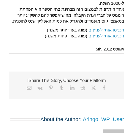
ל-1000 השנה.
אחד היתרונות לצמצום הזה מבחינת בתי הספר הוא הפחתת
העומס על חברי ועדת הקבלה, מה שיאפשר להם להשקיע יותר
במאמצי גיוס מועמדים ולהגדיל את כמות האפליקיישנס לתוכנית.
הכניסו אותי לעניינים
(פונה בעוד יותר משנה)
הכניסו אותי לעניינים
(פונה בעוד פחות משנה)
אוגוסט 5th, 2012
Share This Story, Choose Your Platform!
Email
Vk
Pinterest
Tumblr
LinkedIn
Reddit
Facebook
X
About the Author:
Aringo_WP_User