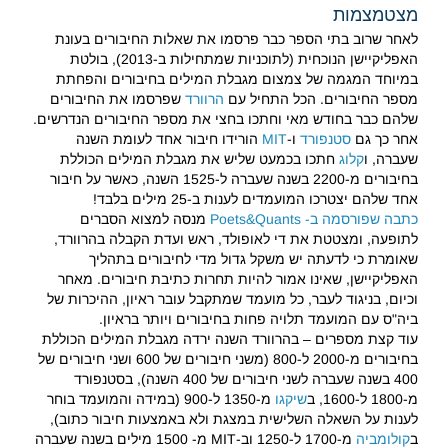
מצטמצמות
לאחר שרוב בתי הספר כבר פרסמו את שאלות החיבורים בעונת
האפליקיישן הנוכחית (לתוכניות שמתחילות ב-2013), בולטת
במיוחד המגמה של צמצום מגבלת המילים בחיבורים והפחתת
מספר החיבורים. הכל התחיל עם
הרוורד
שפרסמו את החיבורים
שלהם כבר בחודש מאי וחתכו בחצי את מספר החיבורים הנדרשים.
אחר כך גם
סטנפורד
ו-
MIT
הורידו חיבור אחד לעומת השנה
שעברה, ו
קלוג
חתכו בכמעט שליש את מגבלת המילים הכוללת
בחיבורים מ-2200 בשנה שעברה ל-1525 השנה, כאשר על חיבור
אחד שלהם יצטרכו המועמדים לענות ב-25 מילים בלבד!
כתבה שפורסמה ב- Poets&Quants
מנסה למצוא הסברים
לתופעה, ומצטטת את די לאופולד, ראש ועדת הקבלה בהרוורד,
שאומרת כי לדעתה יש משקל גדול מדי לחיבורים בתהליך
האפליקיישן, שאינו אמור להיות תחרות כתיבת חיבורים. מאחר
וכיום, בניגוד לעבר, כל מועמד שמתקבל עובר ראיון, ההיכרות של
ביה"ס עם המועמד תלויה פחות בחיבורים ויותר בראיון.
עוד קצת מספרים – בהרוורד השנה ירדה מגבלת המילים הכוללת
בחיבורים מ-2000 ל-800 (משני חיבורים של 600 ושני חיבורים של
400 בשנה שעברה לשני חיבורים של 400 השנה), בסטנפורד
מ-1800 ל-1600, ב
שיקגו
מ-1350 ל-900 (במידה והמועמד בוחר
לענות על השאלה השלישית במצגת ולא באמצעות חיבור כתוב),
ב
קולומביה
מ-1700 ל-1250 וב-MIT מ- 1500 מילים בשנה שעברה