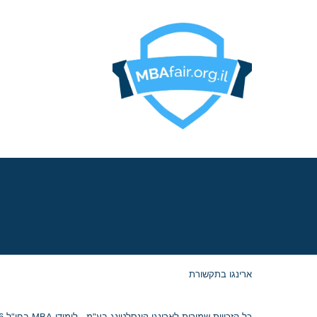
בואו לפגוש את הרוואר
וורטון, שיקגו, MIT,
קולומביה, אינסיאד,
לונדון ביזנס סקול ועו
כ־20 תכניות MBA
מובי
באוגוסט, במלון דן
פנורמה תל אביב!
ארינגו בתקשורת
כל הזכויות שמורות לארינגו קונסלטינג בע"מ - לימודי MBA בחו"ל 2026 © ח.פ. 515054799 |