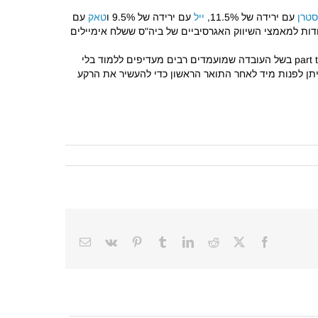
טרן
עם ירידה של 11.5%,
ייל
עם ירידה של 9.5% ו
טאק
עם
2 בכמות האפליקיישנס לתוכנית ה-MBA השנה, הודות למאמצי השיווק האגרסיביים של ביה"ס ששלח אימיילים
על רקע הירידה בכמות המועמדים לתוכניות ה-full time MBA, בולטת העליה בכמות המועמדים לתוכניות part time, online and executive MBA בשל העובדה שמועמדים רבים מעדיפים ללמוד בלי
יתן לפנות מיד לאחר התואר הראשון כדי להעשיר את הרקע
Email
Vk
Pinterest
Tumblr
LinkedIn
Reddit
Facebook
X