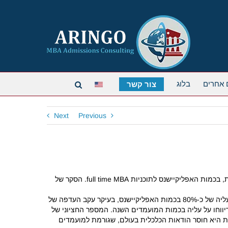
 אחרים
בלוג
צור קשר
Next
Previous
מדווחת על נתונים חדשים שפורסמו ע"י GMAC ולפיהם נרשמה ירידה נוספת, זו השנה הרביעית ברציפות, בכמות האפליקיישנס לתוכניות full time MBA. הסקר של
באופן כללי, 62% מבתי הספר בארה"ב רשמו ירידה בכמות האפליקיישנס לתוכניות ה-MBA שלהם, בעוד שדווקא בבתי ספר באסיה נרשמה עליה של כ-80% בכמות האפליקיישנס, בעיקר עקב העדפה של
 על פני האמריקאים. גם באירופה המצב פחות גרוע, כאשר 37% מתוכניות ה-MBA החד-שנתיות דיווחו על עליה בכמות המועמדים השנה. המספר החציוני של
ה להסביר את הירידה המתמשכת היא חוסר הודאות הכלכלית בעולם, שגורמת למועמדים