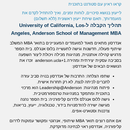
קראו ראיון עם סטודנט בתוכנית
לייעוץ בנושא סיכויים, לוחות זמנים, ואיך להתחיל לקדם את
מועמדותך, תאם שיחת ייעוץ ראשונית (ללא תשלום)
תהליך הקבלה ל-University of California, Los
Angeles, Anderson School of Management MBA
אנדרסון מתאים מאוד למועמדים המעוניינים בתואר MBA המשלב
שיתוף פעולה, חדשנות וגישה לתעשייה בלוס אנג'לס.
בית הספר
מדגיש קהילה אותנטית, מנהיגות מכילה ויכולת ליצור השפעה
בסביבה עסקית יצירתית ומהירה.anderson.ucla+1 זכרו את
הנושאים הבאים של אנדרסון:
שתפו הצלחה: התרבות של אנדרסון בנויה סביב עזרה
לחברים לכיתה לנצח, לא רק תחרות אישית.
פיתוח מנהיגות: Leadership@Anderson הוא מרכזי
בתוכנית ומתמקד במנהיגות טרנספורמטיבית.
גישה ללוס אנג'לס ולדרום קליפורניה: בית הספר נהנה
מגישה ישירה להזדמנויות בידור, טכנולוגיה, ייעוץ, בריאות,
צרכנות וסטארט-אפים.
אם אתם רוצים תואר MBA שיתופי, אנרגטי ומקושר עמוקות לדרום
קליפורניה, אנדרסון ראוי לבחינה מדוקדקת.