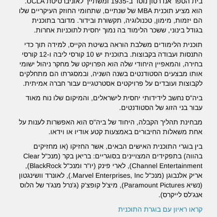
בית הספר אנדרסון נוסד ב-1935 ומשתייך לאוניברסיטת UCLA.
הוא מציע תוכנית MBA של שנתיים, שתחומי החוזק העיקריים שלו
הם יזמות, מימון, טכנולוגיה, תקשורת ובידור. מדובר בתוכנית
בגודל בינוני, ששכר הלימוד בה נמוך יחסית לתוכניות אחרות.
תוכנית הלימודים משלבת הוראה בשיטת הקייס, למידה תוך כדי
התנסות ועבודה בקבוצות. בתוכנית יש 10 קורסי ליבה ו-12 קורסי
בחירה, והמאפיין היחודי שלה הוא הפרויקט של מחקר ניהול ישומי
אותו מבצעים הסטודנטים בשנה השניה, ובמסגרתו הם מתחלקים
לקבוצות ועובדים על פרויקטים אסטרטגיים עבור חברה אמיתית.
ביה"ס נחשב לידידותי יחסית לישראלים, והמיקום שלו נוח מאוד
עבור בני הזוג של הסטודנטים.
מבחינת תהליך הקבלה, היחוד של ביה"ס הוא האפשרות לענות על
אחת משאלות החיבורים באמצעות קטע אודיו או וידאו.
בין בוגרי התוכנית האישים הבאים, אשר החזיקו (או מחזיקים
בהווה) בתפקידים המצויינים בסוגריים: בריאן בקר (מנכ"ל Clear
Channel Entertainment), לארי פינק (יו"ר ומנכ"ל
BlackRock
),
אריק אלנבוגן (מנכ"ל Marvel Enterprises, Inc.), לאונרד וושינגטון
(נשיא Paramount Pictures), מיצ'ל קופצ'ק (ג'נרל מנג'ר של הלוס
אנג'לס לייקרס).
קראו ראיון עם בוגרת התוכנית