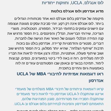
לוס אנג'לס, UCLA, וחוזקות ייחודיות
מדוע אנדרסון ולוס אנג'לס בולטות
מיקומה של אנדרסון בלוס אנג'לס הוא אחד מכוחותיה הגדולים
ביותר.
לוס אנג'לס אינה רק רקע;
זוהי סביבת עסקים מגוונת ועצומה
עם הישגים עמוקים בתחומי הבידור, הספורט, הטכנולוגיה, מוצרי
הצריכה, שירותי הבריאות, הנדל"ן והפיננסים. בית הספר מדגיש את
קנה המידה הכלכלי העצום של האזור ואת הגישה שלו לחברות,
דוברים, מנטורים והזדמנויות קריירה. אנדרסון בולט גם בזכות
תרבות "שיתוף הצלחה", שהיא יותר מסלוגן. בית הספר מדגיש שוב
ושוב שיתוף פעולה, אותנטיות, הכלה ורצון אמיתי לראות את חבריו
לכיתה מצליחים. רוח זו באה לידי ביטוי במועדונים, כנסים, קבוצות
לימוד, תמיכה בבוגרים ובאופן שבו הסטודנטים עוזרים זה לזה
באמצעות גיוס והחיים בתוכנית.
ראו דוגמאות אמיתיות לחיבורי MBA של UCLA
אנדרסון
קראו דוגמאות וניתוחים של חיבורי MBA מוצלחים של מועמדי
ארינגו שהתקבלו ל-UCLA אנדרסון כדי לראות כיצד מועמדים
שהתקבלו הסבירו את מטרותיהם, סגנון המנהיגות שלהם,
התאמתם לאנדרסון והסיבות לבחירתם בלוס אנג'לס וב-UCLA.