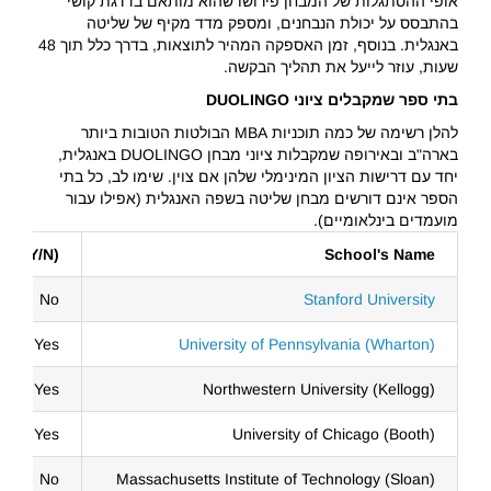
אופי ההסתגלות של המבחן פירושו שהוא מותאם בדרגת קושי
בהתבסס על יכולת הנבחנים, ומספק מדד מקיף של שליטה
באנגלית. בנוסף, זמן האספקה ​​המהיר לתוצאות, בדרך כלל תוך 48
שעות, עוזר לייעל את תהליך הבקשה.
בתי ספר שמקבלים ציוני DUOLINGO
להלן רשימה של כמה תוכניות MBA הבולטות הטובות ביותר
בארה"ב ובאירופה שמקבלות ציוני מבחן DUOLINGO באנגלית,
יחד עם דרישות הציון המינימלי שלהן אם צוין. שימו לב, כל בתי
הספר אינם דורשים מבחן שליטה בשפה האנגלית (אפילו עבור
מועמדים בינלאומיים).
go (Y/N)
School's Name
No
Stanford University
Yes
University of Pennsylvania (Wharton)
Yes
Northwestern University (Kellogg)
Yes
University of Chicago (Booth)
No
Massachusetts Institute of Technology (Sloan)