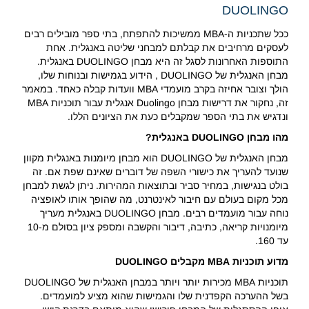
DUOLINGO
ככל שתכניות ה-MBA ממשיכות להתפתח, בתי ספר מובילים רבים
לעסקים מרחיבים את קבלתם למבחני שליטה באנגלית. אחת
התוספות האחרונות לסגל זה היא מבחן DUOLINGO באנגלית.
מבחן האנגלית של DUOLINGO , הידוע בגמישות ובנוחות שלו,
הולך וצובר אחיזה בקרב מועמדי MBA וועדות קבלה כאחד. במאמר
זה, נחקור את דרישות מבחן Duolingo אנגלית עבור תוכניות MBA
ונדגיש את בתי הספר שמקבלים כעת את הציונים הללו.
מהו מבחן DUOLINGO באנגלית?
מבחן האנגלית של DUOLINGO הוא מבחן מיומנות באנגלית מקוון
שנועד להעריך את כישורי השפה של דוברים שאינם שפת אם. זה
בולט בנגישות, במחיר סביר ובתוצאות המהירות. ניתן לגשת למבחן
מכל מקום בעולם עם חיבור לאינטרנט, מה שהופך אותו לאופציה
נוחה עבור מועמדים רבים. מבחן DUOLINGO באנגלית מעריך
מיומנויות קריאה, כתיבה, דיבור והקשבה ומספק ציון בסולם מ-10
עד 160.
מדוע תוכניות MBA מקבלים DUOLINGO
תוכניות MBA מכירות יותר ויותר במבחן האנגלית של DUOLINGO
בשל ההערכה הקפדנית שלו והגמישות שהוא מציע למועמדים.