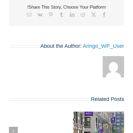
Share This Story, Choose Your Platform!
Email
Vk
Pinterest
Tumblr
LinkedIn
Reddit
Facebook
X
About the Author:
Aringo_WP_User
Related Posts
קו