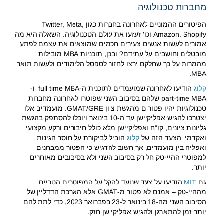
מחברות טכנולוגיה
הפיטורים ההמוניים לאחרונה בחברות כגון Twitter, Meta,
Amazon, Shopify וכו' זעזעו את עולם הטכנולוגיה. השאלה היא מה
אמורים לעשות אנשים צעירים חכמים שמוצאים את עצמם לפתע
מובטלים וחושבים על עתידם? ובכן, תוכניות MBA מובילות
מהמרות על כך שחלקם ירצו לחזור לספסל הלימודים ולעשות תואר
MBA.
קלוג
הודיעו לאחרונה שמועמדים לתוכנית ה-full time MBA ו-
part-time MBA שלהם בסיבוב השני שפוטרו לאחרונה מחברות
טכנולוגיות יהיו פטורים מהגשת ציון GMAT/GRE. מועמדים אלו
יצטרכו להגיש אפליקיישן עד ה-10 בינואר ויוכלו להסתפק בהגשת
גליונות ציונים, קו"ח ואפליקיישן מלא כולל חיבורים ורקע מקצועי
ואקדמי. הצעד הזה של
קלוג
הוביל לביקורת על חוסר הגינות
ואפליה בין מועמדים, אך חשוב להדגיש כי הפטור ממבחנים
למפוטרי ההיי-טק חל רק בסיבוב השני ולא בסיבובים מאוחרים
יותר.
גם
MIT
הודיעו על צעד שנועד להקל על המפוטרים הטריים
מההיי-טק – אמנם לא פטור מ-GMAT אלא הארכת הדדליין של
הסיבוב השני מה-18 בינואר ל-23 בפברואר 2023, כדי לתת להם
יותר זמן להתארגן ולהגיש אפליקיישן חזק.