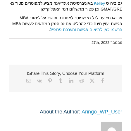
גם ביה"ס
Kelley
באוניברסיטת אינדיאנה מציע למפוטרים פטור מ-
GMAT/GRE וכן פטור מתשלום דמי האפליקיישן.
ארינגו מציעה לכל מי שפוטר לאחרונה וחושב על לימודי MBA
פגישת יעוץ חינם כדי להחליט אם זה הזמן המתאים לעשות MBA –
הרשמו כאן לתיאום פגישה והערכת פרופיל
.
נובמבר 27th, 2022
Share This Story, Choose Your Platform!
Email
Vk
Pinterest
Tumblr
LinkedIn
Reddit
Facebook
X
About the Author:
Aringo_WP_User