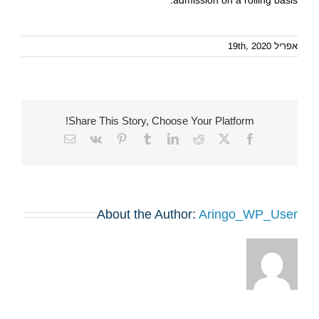
admission on a rolling basis.
אפריל 19th, 2020
Share This Story, Choose Your Platform!
Email
Vk
Pinterest
Tumblr
LinkedIn
Reddit
Facebook
X
About the Author:
Aringo_WP_User