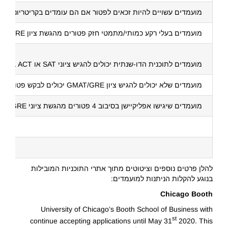
מועמדים עשויים להיות זכאים לפטור אם הם עומדים בקריטריונים מ
מועמדים בעלי רקע כמותי/מתמטי חזק פטורים מהגשת ציון GMAT/GRE
מועמדים לתוכנית הדו-שנתית יכולים להגיש ציוני SAT או ACT במקום GMAT/GRE עבור מועד ההגשה 1 ביוני. מועמדים שכבר יש להם ציון GMAT או GRE אבל מתכננים להיבחן שוב יכולים להגיש את הציון הנוכחי שלהם ולציין בחיבור האופציונלי שהם מתכננים להיבחן שוב כשיתאפשר להם. באפשרותם גם להגיש ציוני SAT או ACT.
מועמדים שלא יכולים להגיש ציון GMAT/GRE יכולים לבקש פטור
מועמדים שיגישו אפליקיישן בסיבוב 4 פטורים מהגשת ציוני GMAT/GRE.
להלן פרטים נוספים וציטוטים מתוך אתרי התוכניות המובילות
בנוגע להקלות הניתנות למועמדים:
Chicago Booth
University of Chicago’s Booth School of Business with
st
continue accepting applications until May 31
2020. This