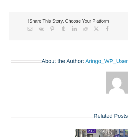
Share This Story, Choose Your Platform!
Email
Vk
Pinterest
Tumblr
LinkedIn
Reddit
Facebook
X
About the Author:
Aringo_WP_User
Related Posts