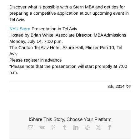
Discover what is possible with a Stern MBA and get tips for
preparing a competitive application at our upcoming event in
Tel Aviv.
NYU Stern
Presentation in Tel Aviv
Hosted by Brian White, Associate Director, MBA Admissions
Monday, July 14, 7:00 p.m.
The Carlton Tel Aviv Hotel, Azure Hall, Eliezer Peri 10, Tel
Aviv
Please register in advance
*Please note that the presentation will start promptly at 7:00
p.m.
יולי 8th, 2014
Share This Story, Choose Your Platform!
Email
Vk
Pinterest
Tumblr
LinkedIn
Reddit
Facebook
X