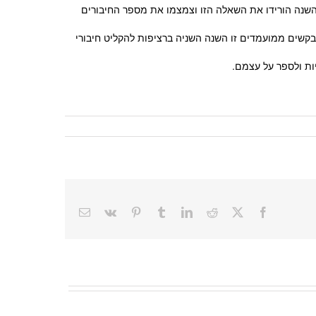
השנה הורידו את השאלה הזו וצמצמו את מספר החיבורים
יפות לחבר רשימה של 25 עובדות מעניינות אודותיהם. קלוג מבקשים ממועמדים זו השנה השניה ברציפות להקליט חיבורי
Email
Vk
Pinterest
Tumblr
LinkedIn
Reddit
Facebook
X