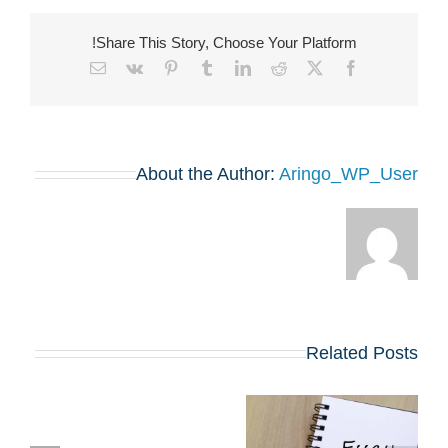
Share This Story, Choose Your Platform!
Email
Vk
Pinterest
Tumblr
LinkedIn
Reddit
Facebook
X
About the Author:
Aringo_WP_User
Related Posts
שינויים בולטים