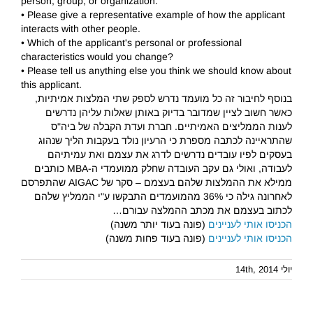
person, group, or organization.
• Please give a representative example of how the applicant
interacts with other people.
• Which of the applicant's personal or professional
characteristics would you change?
• Please tell us anything else you think we should know about
this applicant.
בנוסף לחיבור זה כל מועמד נדרש לספק שתי המלצות אמיתיות,
כאשר חשוב לציין שמדובר בדיוק באותן שאלות עליהן נדרשים
לענות הממליצים האמיתיים. חברת ועדת הקבלה של ביה"ס
שהתראיינה לכתבה מספרת כי הרעיון נולד בעקבות הליך שנהוג
בעסקים לפיו עובדים נדרשים לדרג את עצמם ואת עמיתיהם
לעבודה, ואולי גם עקב העובדה שחלק ממועמדי ה-MBA כותבים
ממילא את ההמלצות שלהם בעצמם – סקר של AIGAC שהתפרסם
לאחרונה גילה כי 36% מהמועמדים התבקשו ע"י הממליץ שלהם
לכתוב בעצמם את מכתב ההמלצה עבורם…
הכניסו אותי לעניינים
(פונה בעוד יותר משנה)
הכניסו אותי לעניינים
(פונה בעוד פחות משנה)
יולי 14th, 2014