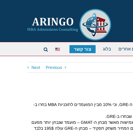
 אחרים
בלוג
צור קשר
Next
Previous
דו"ח שפרסמה לאחרונה חברת ETS, האחראית על מבחן ה-GRE, מראה כי בעונת 2012-13 נרשם מספר שיא של מועמדים שנבחנו בבחינת ה-GRE, וכי 10% מבין המועמדים לתוכניות MBA בחרו ב-
העליה הזו מיוחסת לעובדה שיותר תוכניות MBA מובילות מוכנות לקבל את ה-GRE כתחליף ל-GMAT, ולכך שהמבחן מציע למועמדים יותר גמישות מאשר מבחן ה-GMAT – מועמד שנבחן יותר מפעם
אחת יכול לבחור איזה ציון לשלוח לבתי הספר, ובזמן המבחן יכולים המועמדים לדלג על שאלות, לחזור אחורה, לשנות את תשובותיהם וכו'. גם המחיר משחק תפקיד – מבחן ה-GRE עולה 195$ בלבד