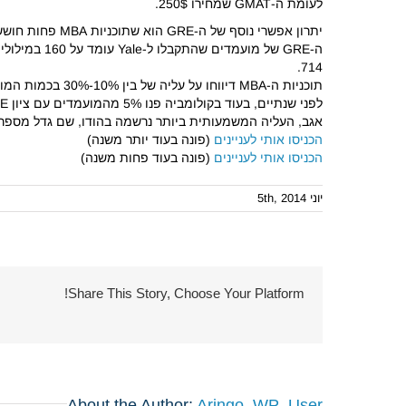
לעומת ה-GMAT שמחירו 250$.
714.
לפני שנתיים, בעוד בקולומביה פנו 5% מהמועמדים עם ציון GRE לעומת 2% בלבד בשנה הקודמת.
אגב, העליה המשמעותית ביותר נרשמה בהודו, שם גדל מספר הנבחנים ב-GRE ב-2013 ב-68% לעומת 2012, בעוד בארה"ב נרש
הכניסו אותי לעניינים
(פונה בעוד יותר משנה)
הכניסו אותי לעניינים
(פונה בעוד פחות משנה)
יוני 5th, 2014
Share This Story, Choose Your Platform!
About the Author:
Aringo_WP_User