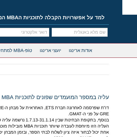
Ski
t
conten
למד על אפשרויות הקבלה לתוכניות הMBA המובילות
אודות ארינגו
יועצי ארינגו
טוֹפּ-MBA למתחילים
עליה במספר המועמדים שפונים לתוכניות MBA עם ציון GRE
GRE על פני ה-GMAT.
בנוסף, בתקופת הבחינות שבין 1.7.13-31.1.14 נרשמה עליה של 38% שבהשוואה לתקופה המקבילה בשנה שעברה במספר מועמדי ה-MBA שבחרו ב-GRE.