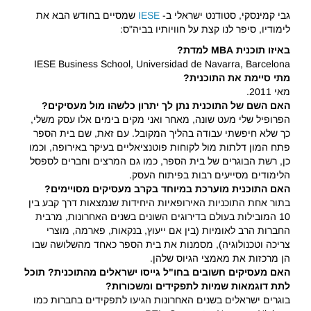
גבי קמינסקי, סטודנט ישראלי ב-
IESE
שמסיים בחודש הבא את
לימודיו, סיפר לנו קצת על חוויותיו בביה"ס:
באיזו תוכנית MBA למדת?
IESE Business School, Universidad de Navarra, Barcelona
מתי סיימת את התוכנית?
מאי 2011.
האם השם של התוכנית נתן לך יתרון כלשהו מול מעסיקים?
הפרופיל שלי מעט שונה, מאחר ואני מקים בימים אלו עסק משלי,
כך שלא חיפשתי עבודה בהליך המקובל. עם זאת, שם בית הספר
פתח המון דלתות מול לקוחות פוטנציאליים בעיקר באירופה, וכמו
כן, רשת הבוגרים של בית הספר, כמו גם המרצים וחברים לספסל
הלימודים מסייעים רבות בפיתוח העסק.
האם התוכנית מוערכת במיוחד בקרב מעסיקים מסויימים?
בתור אחת התוכניות האירופאיות היחידות שנמצאות דרך קבע בין
10 המובילות בעולם בדירוגים השונים בשנים האחרונות, מרבית
החברות הרב לאומיות (בין אם ייעוץ, בנקאות, פארמה, מוצרי
צריכה וטכנולוגיה), מסמנות את בית הספר כאחד מהשלושה שבו
הן מרכזות את מאמצי הגיוס שלהן.
האם מעסיקים חשובים בחו"ל גייסו ישראלים מהתוכנית? תוכל
לתת דוגמאות שמיות לתפקידים ומשכורות?
בוגרים ישראלים בשנים האחרונות הגיעו לתפקידים בחברות כמו