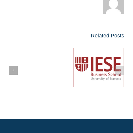
Related Posts
Networking Session
in Tel Aviv with IESE
ברכות!
Israeli Students