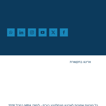
ארינגו בתקשורת
כל הזכויות שמורות לארינגו קונסלטינג בע"מ - לימודי MBA בחו"ל 2026