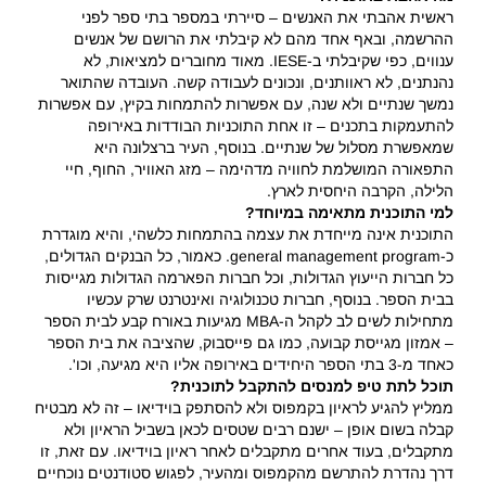
ראשית אהבתי את האנשים – סיירתי במספר בתי ספר לפני
ההרשמה, ובאף אחד מהם לא קיבלתי את הרושם של אנשים
ענווים, כפי שקיבלתי ב-IESE. מאוד מחוברים למציאות, לא
נהנתנים, לא ראוותנים, ונכונים לעבודה קשה. העובדה שהתואר
נמשך שנתיים ולא שנה, עם אפשרות להתמחות בקיץ, עם אפשרות
להתעמקות בתכנים – זו אחת התוכניות הבודדות באירופה
שמאפשרת מסלול של שנתיים. בנוסף, העיר ברצלונה היא
התפאורה המושלמת לחוויה מדהימה – מזג האוויר, החוף, חיי
הלילה, הקרבה היחסית לארץ.
למי התוכנית מתאימה במיוחד?
התוכנית אינה מייחדת את עצמה בהתמחות כלשהי, והיא מוגדרת
כ-general management program. כאמור, כל הבנקים הגדולים,
כל חברות הייעוץ הגדולות, וכל חברות הפארמה הגדולות מגייסות
בבית הספר. בנוסף, חברות טכנולוגיה ואינטרנט שרק עכשיו
מתחילות לשים לב לקהל ה-MBA מגיעות באורח קבע לבית הספר
– אמזון מגייסת קבועה, כמו גם פייסבוק, שהציבה את בית הספר
כאחד מ-3 בתי הספר היחידים באירופה אליו היא מגיעה, וכו'.
תוכל לתת טיפ למנסים להתקבל לתוכנית?
ממליץ להגיע לראיון בקמפוס ולא להסתפק בוידיאו – זה לא מבטיח
קבלה בשום אופן – ישנם רבים שטסים לכאן בשביל הראיון ולא
מתקבלים, בעוד אחרים מתקבלים לאחר ראיון בוידיאו. עם זאת, זו
דרך נהדרת להתרשם מהקמפוס ומהעיר, לפגוש סטודנטים נוכחיים