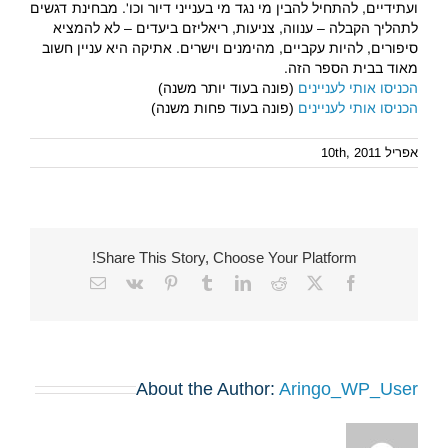
ועתידיים, להתחיל להבין מי נגד מי בענייני דיור וכו'. מבחינת דגשים
לתהליך הקבלה – ענווה, צניעות, ריאליזם ביעדים – לא להמציא
סיפורים, להיות עקביים, מהימנים וישרים. אתיקה היא עניין חשוב
מאוד בבית הספר הזה.
הכניסו אותי לעניינים
(פונה בעוד יותר משנה)
הכניסו אותי לעניינים
(פונה בעוד פחות משנה)
אפריל 10th, 2011
Share This Story, Choose Your Platform!
Email
Vk
Pinterest
Tumblr
LinkedIn
Reddit
Facebook
X
About the Author:
Aringo_WP_User