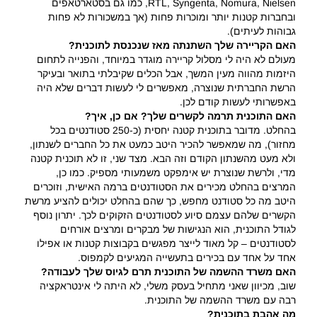
RTL, Syngenta, Nomura, Nielsen, כמו גם בסטארטאפים
ובחברות קטנות יותר ומוכרות פחות (אך במשכורות לא פחות
גבוהות לעיתים).
האם הקריירה שלך השתנתה מאז שנכנסת לתוכנית?
מעולם לא היה לי מסלול קריירה מוגדר במיוחד, והפנייה לתחום
היזמות מהווה מעין המשך, אבל הכלים שקיבלתי בתואר ובעיקר
הרשת החברתית שנוצרה, מאפשרים לי לעשות דברים שלא היה
באפשרותי לעשות קודם לכן.
האם התוכנית תרמה לקשרים שלך? אם כן, איך?
בהחלט. מדובר בתוכנית קטנה יחסית (כ-250 סטודנטים בכל
מחזור), מה שמאפשר להכיר היטב כמעט את כל החברים לשנתון,
ולא מעט מהשנתון הקודם וזה הבא. מצד שני, זו לא תוכנית קטנה
מדי, ולרשת שנוצרת יש אימפקט משמעותי מספיק. כמו כן,
המרצים בהחלט מכירים את הסטודנטים ברמה האישית, וזוכרים
היטב מה כל סטודנט מחפש, כך שהם בהחלט יכולים להציע מרשת
הקשרים שלהם עצמם סיוע לסטודנטים הזקוקים לכך. יתרון נוסף
לגודל התוכנית, הוא הנגישות של מבקרים ומרצים אורחים
לסטודנטים – קל מאוד לייצר מפגשים בקבוצות קטנות או אפילו
אחד על אחד עם בכירים בתעשייה המגיעים לקמפוס.
האם משרד ההשמה של התוכנית תרם לגיוס שלך לעבודה?
שוב, מכיוון שאני מתחיל בעסק משלי, לא היתה לי אינטראקציה
רבה עם משרד ההשמה של התוכנית.
מה אהבת בתוכנית?