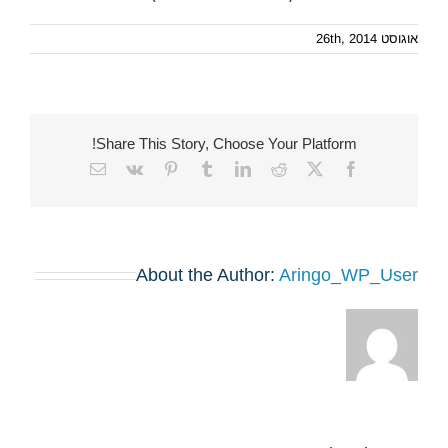
אוגוסט 26th, 2014
Share This Story, Choose Your Platform!
Email
Vk
Pinterest
Tumblr
LinkedIn
Reddit
Facebook
X
About the Author:
Aringo_WP_User