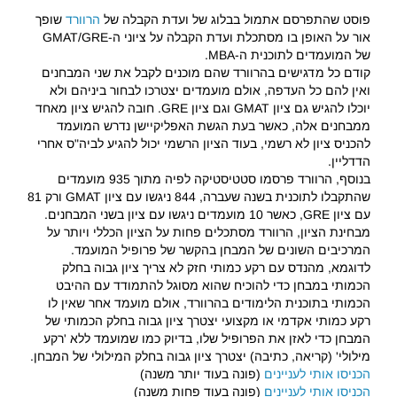
פוסט שהתפרסם אתמול בבלוג של ועדת הקבלה של
הרוורד
שופך
אור על האופן בו מסתכלת ועדת הקבלה על ציוני ה-GMAT/GRE
של המועמדים לתוכנית ה-MBA.
קודם כל מדגישים בהרוורד שהם מוכנים לקבל את שני המבחנים
ואין להם כל העדפה, אולם מועמדים יצטרכו לבחור ביניהם ולא
יוכלו להגיש גם ציון GMAT וגם ציון GRE. חובה להגיש ציון מאחד
ממבחנים אלה, כאשר בעת הגשת האפליקיישן נדרש המועמד
להכניס ציון לא רשמי, בעוד הציון הרשמי יכול להגיע לביה"ס אחרי
הדדליין.
בנוסף, הרוורד פרסמו סטטיסטיקה לפיה מתוך 935 מועמדים
שהתקבלו לתוכנית בשנה שעברה, 844 ניגשו עם ציון GMAT ורק 81
עם ציון GRE, כאשר 10 מועמדים ניגשו עם ציון בשני המבחנים.
מבחינת הציון, הרוורד מסתכלים פחות על הציון הכללי ויותר על
המרכיבים השונים של המבחן בהקשר של פרופיל המועמד.
לדוגמא, מהנדס עם רקע כמותי חזק לא צריך ציון גבוה בחלק
הכמותי במבחן כדי להוכיח שהוא מסוגל להתמודד עם ההיבט
הכמותי בתוכנית הלימודים בהרוורד, אולם מועמד אחר שאין לו
רקע כמותי אקדמי או מקצועי יצטרך ציון גבוה בחלק הכמותי של
המבחן כדי לאזן את הפרופיל שלו, בדיוק כמו שמועמד ללא 'רקע
מילולי' (קריאה, כתיבה) יצטרך ציון גבוה בחלק המילולי של המבחן.
הכניסו אותי לעניינים
(פונה בעוד יותר משנה)
הכניסו אותי לעניינים
(פונה בעוד פחות משנה)