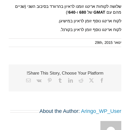
שלושה לקוחות ארינגו זומנו לראיון בהרוורד בסיבוב השני (שניים
מהם עם
GMAT
של
680
ו-
640
!)
לקוח ארינגו נוסף זומן לראיון במישיגן.
לקוח ארינגו נוסף זומן לראיון בקורנל.
ינואר 29th, 2015
Share This Story, Choose Your Platform!
Email
Vk
Pinterest
Tumblr
LinkedIn
Reddit
Facebook
X
About the Author:
Aringo_WP_User