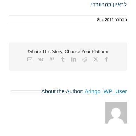
לראיון בהרוורד!
נובמבר 8th, 2012
Share This Story, Choose Your Platform!
Email
Vk
Pinterest
Tumblr
LinkedIn
Reddit
Facebook
X
About the Author:
Aringo_WP_User