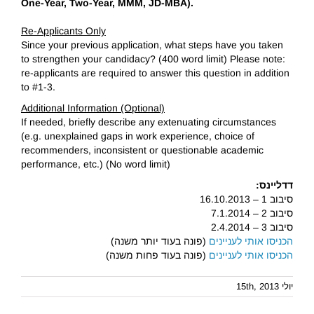
One-Year, Two-Year, MMM, JD-MBA).
Re-Applicants Only
Since your previous application, what steps have you taken
to strengthen your candidacy? (400 word limit) Please note:
re-applicants are required to answer this question in addition
to #1-3.
Additional Information (Optional)
If needed, briefly describe any extenuating circumstances
(e.g. unexplained gaps in work experience, choice of
recommenders, inconsistent or questionable academic
performance, etc.) (No word limit)
דדליינס:
סיבוב 1 – 16.10.2013
סיבוב 2 – 7.1.2014
סיבוב 3 – 2.4.2014
הכניסו אותי לעניינים
(פונה בעוד יותר משנה)
הכניסו אותי לעניינים
(פונה בעוד פחות משנה)
יולי 15th, 2013