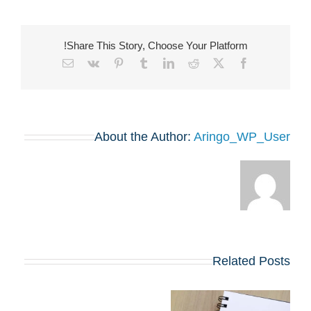
Share This Story, Choose Your Platform!
Email
Vk
Pinterest
Tumblr
LinkedIn
Reddit
Facebook
X
About the Author:
Aringo_WP_User
Related Posts