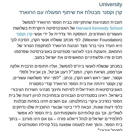
University
קרן וקסנר מבטלת את שיתוף הפעולה עם הרווארד
תוכנית המנהיגות שהתקיימה בבית הספר הרווארד לממשל
Harvard Kennedy School
של האוניברסיטה היוקרתית בשלושת
העשורים האחרונים, הופסקה חד צדדית על ידי אנשי
קרן וקסנר
(Wexner Foundation). לפי מכתב ששלחו אנשי הקרן, הסיבה לכך
היא העדר גינוי ברור מצד הנהגת הרווארד למתקפת הטרור של
החמאס, והענקת גיבוי לארגוני סטודנטים באוניברסיטה שפרסמו
תכנים פרו-פלשתיניים המאשימים את ישראל במצב.
במכתב שנשלח לאנשי ביה"ס לממשל, ועליו חתומים הרבנית אלקה
אברמסון, נשיאת הקרן, המנכ״ל רענן אביטל, וכן אביגיל ולסלי
וקסנר, יושבי ראש ראש הקרן, נכתב: ״לפני יותר משלושה עשורים,
קרן וקסנר זיהתה את בית הספר הרווארד קנדי כמסגרת
האוניברסיטאית האידיאלית לפיתוח וחינוך מנהיגי השירות הציבורי
בישראל. ראינו בסטנדרטים הגבוהים ובמחויבות לגיוון דעות של בית
הספר כמרכיב עיקרי בהחלטתנו. עם השנים חזינו בפחות סבלנות
כלפי דעות שונות, הבאה לידי ביטוי שבוגרי התוכנית שלנו נדחקים
לשוליים, וכך גם קולותיהם והשקפותיהם. בית הספר לא אפשר
לתלמידים ישראלים לנהל דיאלוג פורה – גם אם הינו מורכב – בתוך
בית הספר, והפך זאת למגמה שפגעה בכל קהילת הסטודנטים
למנהל ציבורי״.