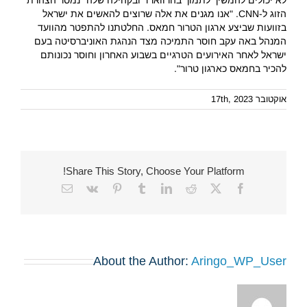
לא יכולים להמשיך לתמוך בהרווארד ובקהילה שלה" נמסר הצהרת
הזוג ל-CNN. "אנו מגנים את אלה שרוצים להאשים את ישראל
בזוועות שביצע ארגון הטרור חמאס. החלטתנו להתפטר מהוועד
המנהל באה עקב חוסר התמיכה מצד הנהגת האוניברסיטה בעם
ישראל לאחר האירועים הטרגיים בשבוע האחרון וחוסר נכונותם
להכיר בחמאס כארגון טרור".
אוקטובר 17th, 2023
Share This Story, Choose Your Platform!
Email
Vk
Pinterest
Tumblr
LinkedIn
Reddit
Facebook
X
About the Author:
Aringo_WP_User