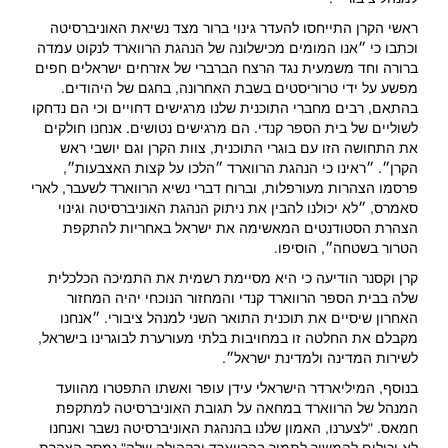
ראשי הקרן התייחסו להעדר גינוי ברור מצד נשיאת האוניברסיטה
וכתבו כי ״אנו המומים מכישלונה של הנהגת הרווארד לנקוט עמדה
ברורה וחד משמעית נגד הרצח הברברי של אזרחים ישראלים חפים
מפשע על ידי טרוריסטים בשבת האחרונה, בחגם של היהודים.
בהתאם, רבים מחברי התוכנית שלנו מרגישים דחויים וכי הם נדחקו
לשוליים של בית הספר קנדי. הם מרגישים נטושים. אנחנו חולקים
את התחושה הזו עם בוגרי התוכנית, צוות הקרן וגם יושבי ראש
הקרן״. ״ראינו כי הנהגת הרווארד ״הלכו על קצות האצבעות״,
פרסמו הצהרות מעורפלות, וברוח דברי נשיא הרווארד לשעבר, לארי
סאמרס, ״לא יכולנו להבין את ניתוק הנהגת האוניברסיטה וגינוי
הצהרת הסטודנטים המאשימה את ישראל באחריות להתקפת
הטרור בשטחה״, הוסיפו.
קרן וקסנר הודיעה כי היא מסיימת רשמית את התמיכה הכלכלית
שלה בבית הספר הרווארד קנדי והמחזור הנוכחי יהיה המחזור
האחרון שיסיים את תוכנית התואר השני למנהל ציבורי. ״אנחנו
מקבלם את החלטה זו במחויבות בלתי מעורערת לבוגרינו בישראל,
לשירות המדינה ולמדינת ישראל״.
בנוסף, המיליארדר הישראלי עידן עופר ואשתו התפטרו מהוועד
המנהל של הרווארד במחאה על תגובת האוניברסיטה למתקפת
חמאס. "לצערנו, האמון שלנו בהנהגת האוניברסיטה נשבר ואנחנו