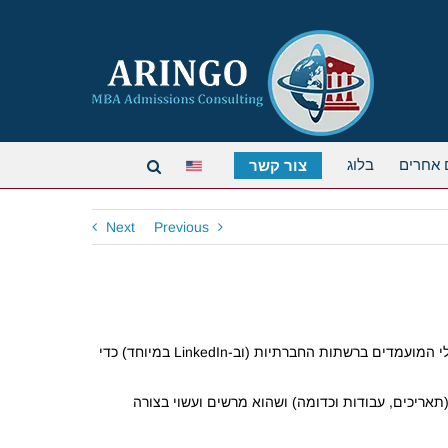
 אחרים
בלוג
צור קשר
Next
Previous
בשנים האחרונות עולה חשיבותן של הרשתות חברתיות בתהליך הקבלה לתוכניות ה-MBA המובילות. חלק מועדות הקבלה בודקות את פרופילי המועמדים ברשתות החברתיות (וב-LinkedIn במיוחד) כדי
אריכים, עבודות וכדומה) ושהוא מרשים ועשוי בצורה