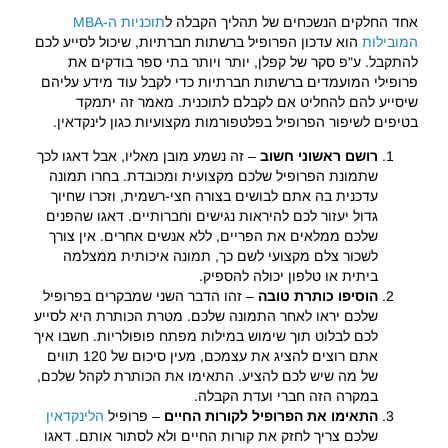
אחד החלקים הנשכחים של תהליך הקבלה ל
תוכניות ה-MBA
המובילות
הוא עדכון הפרופיל ברשתות חברתיות, שיכול לסייע לכם
להתקבל. ע"פ סקר של קפלן, יותר ויותר בתי ספר בודקים את
פרופילי המועמדים ברשתות חברתיות כדי לקבל עוד מידע עליהם
שיסייע להם להחליט אם לקבלם לתוכנית. מאמר זה יתמקד
בטיפים לשיפור הפרופיל בפלטפורמות מקצועיות כגון לינקדאין.
רושם ראשוני חשוב
– זה נשמע מובן מאליו, אבל דאגו לכך
שתמונת הפרופיל שלכם מקצועית ומכובדת. בחרו תמונה
עדכנית בה אתם לבושים בצורה חצי-רשמית, וזכרו שחיוך
גדול יעזור לכם להיראות נגישים וחברותיים. דאגו שהפנים
שלכם ממלאים את הפריים, ללא אנשים אחרים. אין צורך
לשכור צלם מקצועי לשם כך, תמונה איכותית ממצלמה
ביתית או טלפון יכולה להספיק.
הוסיפו כותרת טובה
– זהו הדבר השני שמבקרים בפרופיל
שלכם יראו לאחר התמונה שלכם. מטרת הכותרת היא לסייע
לכם לבלוט תוך שימוש במילות מפתח פופולריות. חשבו איך
אתם רוצים להציג את עצמכם, מעין סיכום של 120 תווים
של מה שיש לכם להציע. התאימו את הכותרת לקהל שלכם,
במקרה הזה חברי ועדת הקבלה.
התאימו את הפרופיל לקורות החיים
– פרופיל
הלינקדאין
שלכם צריך לחזק את קורות החיים ולא לסתור אותם. דאגו