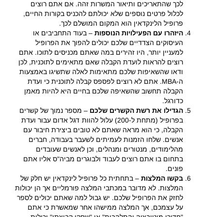
לכך שהתאריכים ותיאור המשרות זהה. אם אתם רוצים
לכלול פרטים נוספים שלא יכולתם להכניס בקורות החיים,
פרופיל הלינקדאין הוא המקום המושלם לכך.
היזהרו עם הפעילויות הנוספות
– בעוד התחביבים או
העיסוקים הצדדיים שלכם יכולים להפוך את הפרופיל
למעניין יותר, היו זהירים במה שאתם מכניסים לתוכו. אתם
רוצים להראות לועדת הקבלה שאם מתאימים לתוכנית, לכן
ודאו שהשאיפות שלכם מתאימות לאלה שתשיגו באמצעות
ה-MBA. אתם לא רוצים לפספס קבלה לתוכנית כי ועדת
הקבלה תחשוב שהשאיפה שלכם בחיים היא להיות מאמן
כדורגל.
הגדילו את רשת הקשרים שלכם
– מספר נמוך של קשרים
בפרופיל (מתחת ל-200) עלול להוות דגל אדום עבור ועדת
הקבלה, כי הוא מראה שאתם לא טובים ביצירת חיבור עם
אנשים. שלחו הזמנות לעמיתים לשעבר בעבודה, חברים
מהלימודים, מנטורים ומנהלים, וכן לאנשים שעובדים
בתחום בו אתם רוצים לעבוד ולבוגרים מביה"ס אליו אתם
פונים.
בקשו המלצות
– בתחתית כל פרופיל לינקדאין יש חלק של
המלצות. לא מדובר במכתבי המלצה פורמליים אך הן יכולות
לחזק את הפרופיל שלכם. יש גבול למה שאתם יכולים לספר
על עצמכם, אך המלצה ממישהו אחר שמאשרת כי אתם