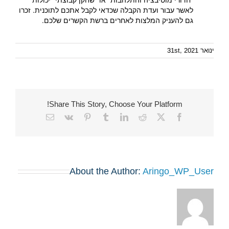
"חדורי מוטיבציה והתלהבות" או "שחקן קבוצתי" יכולות
לאשר עבור ועדת הקבלה שכדאי לקבל אתכם לתוכנית. זכרו
גם להעניק המלצות לאחרים ברשת הקשרים שלכם.
ינואר 31st, 2021
Share This Story, Choose Your Platform!
Email
Vk
Pinterest
Tumblr
LinkedIn
Reddit
Facebook
X
About the Author:
Aringo_WP_User