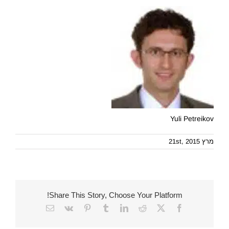
Yuli Petreikov
מרץ 21st, 2015
Share This Story, Choose Your Platform!
Email
Vk
Pinterest
Tumblr
LinkedIn
Reddit
Facebook
X