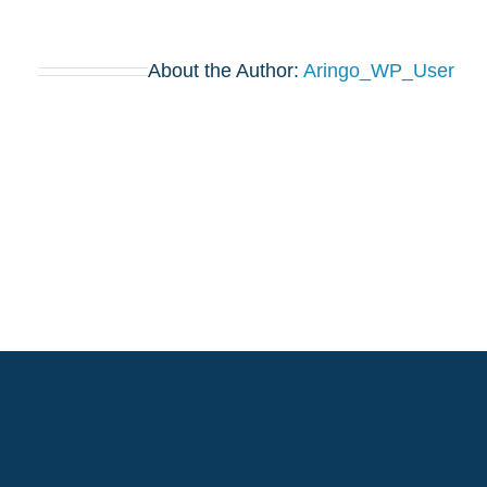
About the Author:
Aringo_WP_User