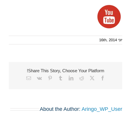
יוני 16th, 2014
Share This Story, Choose Your Platform!
Email
Vk
Pinterest
Tumblr
LinkedIn
Reddit
Facebook
X
About the Author:
Aringo_WP_User