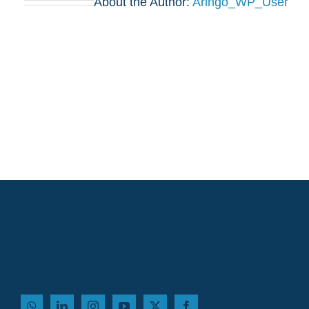
About the Author:
Aringo_WP_User