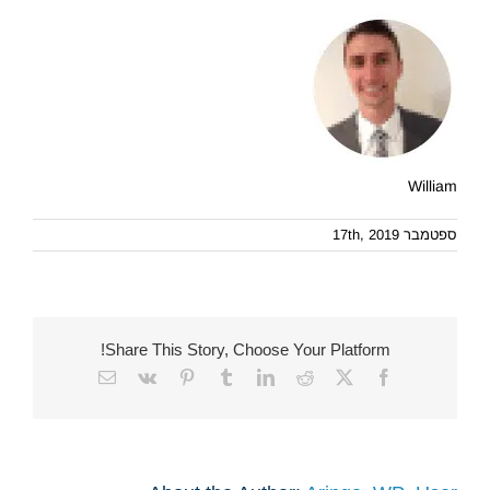
William
ספטמבר 17th, 2019
Share This Story, Choose Your Platform!
Email
Vk
Pinterest
Tumblr
LinkedIn
Reddit
Facebook
X