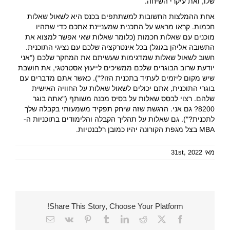
שלו, ואת עיקרי השיחה.
אחת ההמלצות החשובות למשתתפים בכנס היא לשאול שאלות
חכמות. קראו מראש על התכנית שמעניינת אתכם כדי שתהיו
מוכנים עם שאלות חכמות (כלומר שאלות שאי אפשר למצוא את
התשובה אליהן בגוגל) בכל אינטרקציה שלכם עם נציגי התוכנית.
חשוב לשאול שאלות שמדגימות שעשיתם את המחקר שלכם ("אני
יודעת שרוב הבוגרים שלכם ממשיכים לייעוץ אסטרטגי, את חושבת
שיש מקום ליזמים לעתיד בתכנית הזו?"). כאשר אתם מדברים עם
בוגרי התוכנית, אתם יכולים לשאול שאלות על החוויה האישית
שלהם. רצוי לבסס שאלות על בסיס מכנה משותף ("אתה בוגר
8200? גם אני. הרגשת שזה שיחק תפקיד משמעותי בקבלה שלך
לתכנית?"). גם שאלות על תהליך הקבלה והלימודים בתוכניות ה-
MBA בצל מגפת הקורונה יהיו כמובן רלבנטיות.
מאי 31st, 2022
Share This Story, Choose Your Platform!
Email
Vk
Pinterest
Tumblr
LinkedIn
Reddit
Facebook
X