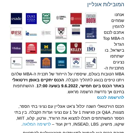
המובילות אונליין
אנחנו
שמחים
להזמין
אתכם לכנס
ה-Top MBA
הגדול
בישראל, בו
ישתתפו
נציגים
מתכניות ה-
MBA הטובות בעולם, שיספרו על הייחוד של תכנית ה-MBA שלהם
ויתנו טיפים בנוגע לתהליך הקבלה.
הכנס יתקיים באופן וירטואלי
באתר הכנס ביום חמישי, 9.6.2022 בשעה 17:00
. ההשתתפות
בחינם אך נדרשת הרשמה מראש.
להרשמה לכנס
הכנס הוירטואלי השנה יכלול צ'אט אונליין עם נציגי בתי הספר,
מצגות, Q&A וכן פגישות 1 על 1 עם נציגי ועדות הקבלה. בין בתי
הספר המשתתפים תוכלו למצוא את הרוורד, וורטון, קלוג, MIT,
שיקגו, מישיגן, INSEAD, LBS, דיוק ועוד –
לרשימה המלאה
.