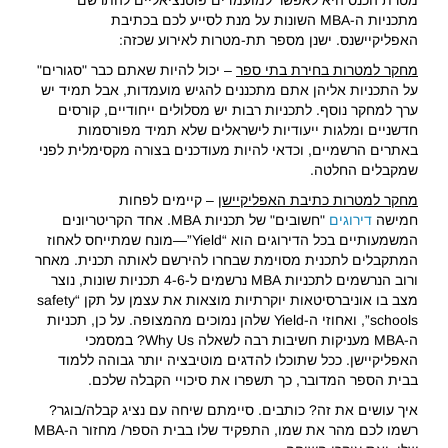
מטרת הכנס היא לאפשר למועמדים פוטנציאליים להתרשם
מתכניות ה-MBA השונות על מנת לסייע לכם בכתיבת
האפליקיישנס. ישנן מספר תת-מטרות לאירוע שכזה:
מחקר למטרות בחירת בתי ספר
– יכול להיות שאתם כבר "סגורים"
על התכניות אליהן אתם מתכננים להגיש מועמדות, אבל תמיד יש
ערך למחקר נוסף. לתכניות רבות יש מסלולים ייחודיים, קורסים
חדשניים ומלגות ייעודיות לישראלים שלא תמיד מפורסמות
באתרים הרשמיים, וכדאי להיות מעודכנים בצורה מקסימלית לפני
שמקבלים החלטה.
מחקר למטרות כתיבת האפליקיישן
– קיימים לפחות
חמישה
דירוגים
"חשובים" של תכניות MBA. אחד הקריטריונים
המשמעותיים בכל הדירוגים הוא “Yield”—מונח שמתייחס לאחוז
המתקבלים לתכנית מסוימת שבחרו להירשם לאותה תכנית. מאחר
ורוב הנרשמים לתכניות MBA נרשמים ל-4-6 תכניות שונות, נוצר
מצב בו אוניברסיטאות יוקרתיות מוצאות את עצמן על תקן “safety
schools”, ואחוזי ה-Yield שלהן נמוכים מהמצופה. על כן, תכניות
ה-MBA מעניקות חשיבות רבה לשאלה Why Us? במסמכי
האפליקיישן. ככל שתוכלו להדגים מוטיבציה יותר גבוהה ללמוד
בבית הספר המדובר, כך תשפרו את סיכויי הקבלה שלכם.
איך עושים את זה? כותבים. סיימתם שיחה עם נציג קבלה/בוגר?
רשמו לכם מהר את שמו, התפקיד שלו בבית הספר/ מחזור ה-MBA