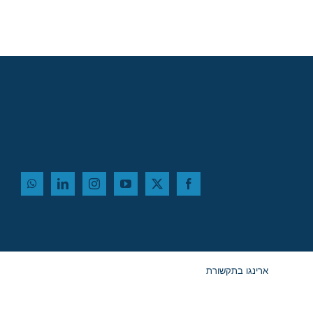
במלון דן פנורמה תל
אביב!
ארינגו בתקשורת