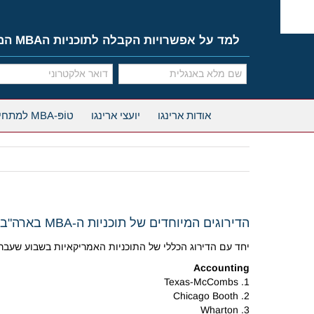
Ski
t
conten
למד על אפשרויות הקבלה לתוכניות הMBA המובילות
אודות ארינגו
יועצי ארינגו
טוֹפּ-MBA למתחילים
הדירוגים המיוחדים של תוכניות ה-MBA בארה"ב לפי US News
יחד עם הדירוג הכללי של התוכניות האמריקאיות בשבוע שעבר, פרסם US News גם דירוגים מיוחדים של בתי ספר למנהל עסקים בקטגוריות שונות. להלן שלושת המ
Accounting
1. Texas-McCombs
2. Chicago Booth
3. Wharton