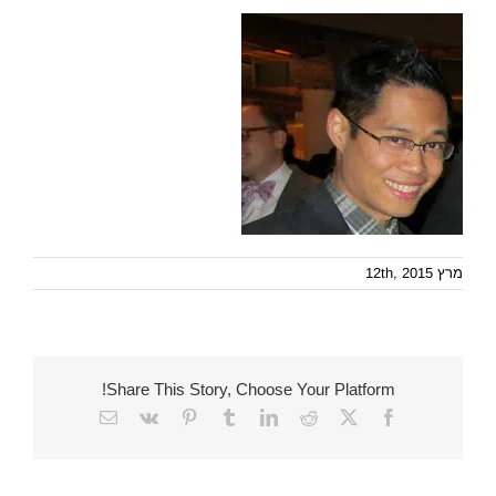
מרץ 12th, 2015
Share This Story, Choose Your Platform!
Email
Vk
Pinterest
Tumblr
LinkedIn
Reddit
Facebook
X