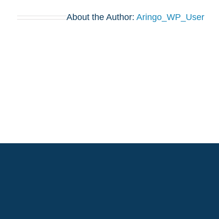
About the Author:
Aringo_WP_User