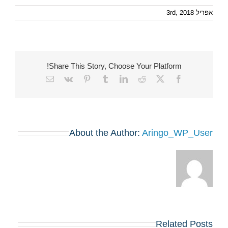
אפריל 3rd, 2018
Share This Story, Choose Your Platform!
Email
Vk
Pinterest
Tumblr
LinkedIn
Reddit
Facebook
X
About the Author:
Aringo_WP_User
Related Posts