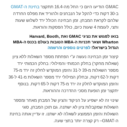
GMAC הודיעו היום כי החל מה-16.4 תתקצר
בחינת ה-GMAT
ב-30 דקות כדי להקל על הנבחנים ולהוריד את מפלס החרדה
שלהם לקראת המבחן. זמן הבחינה הכולל ירד לשלוש שעות
וחצי, לעומת 4 שעות כיום, כולל הפסקות והוראות.
בואו לפגוש את נציגי GMAC ואת
Harvard, Booth,
Wharton
ושאר תכניות ה-
MBA
הטובות בעולם בכנס ה-
MBA
הגדול בישראל!
לפרטים נוספים והרשמה
קיצור זמן הבחינה נעשה ע"י הפחתת מספר השאלות ללא ציון
(שאלות מחקר) בחלק הכמותי והמילולי: בחלק הכמותי ירד
מספר השאלות מ-39 ל-31 והזמן המוקדש לחלק זה ירד מ-75
דקות ל-62 דקות, ובחלק המילולי ירד מספר השאלות מ-41 ל-36
והזמן המוקדש לחלק זה ירד מ-75 דקות ל-65 דקות. בנוסף
יתקצר זמן הופעת מסכי ההדרכה וההוראות.
שינוי זה לא ישפיע על הניקוד והציון של המבחן מאחר ומספר
השאלות שמקבלות ציון לא ישתנה. גם תוכן המבחן, סוגי
השאלות והזמן הממוצע לשאלה לא ישתנו. זו עדיין אותה בחינת
ה-
GMAT
– רק קצרה יותר בחצי שעה.