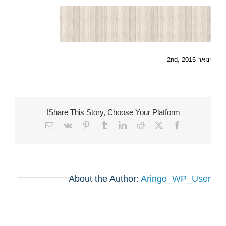
ינואר 2nd, 2015
Share This Story, Choose Your Platform!
Email
Vk
Pinterest
Tumblr
LinkedIn
Reddit
Facebook
X
About the Author:
Aringo_WP_User