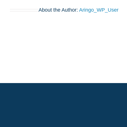
About the Author:
Aringo_WP_User