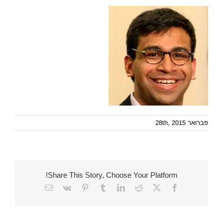
פברואר 28th, 2015
Share This Story, Choose Your Platform!
Email
Vk
Pinterest
Tumblr
LinkedIn
Reddit
Facebook
X