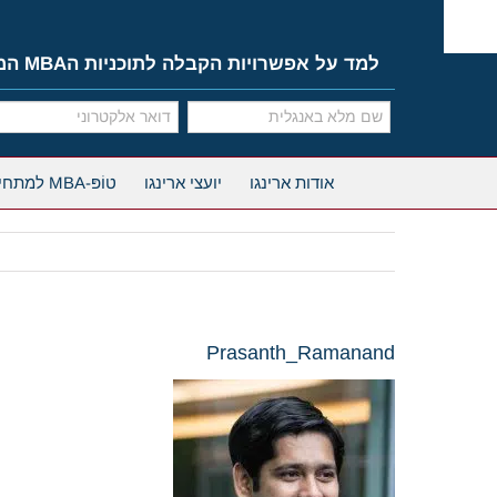
Ski
t
conten
למד על אפשרויות הקבלה לתוכניות הMBA המובילות
אודות ארינגו
יועצי ארינגו
טוֹפּ-MBA למתחילים
Prasanth_Ramanand