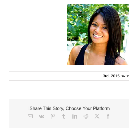
ינואר 3rd, 2015
Share This Story, Choose Your Platform!
Email
Vk
Pinterest
Tumblr
LinkedIn
Reddit
Facebook
X