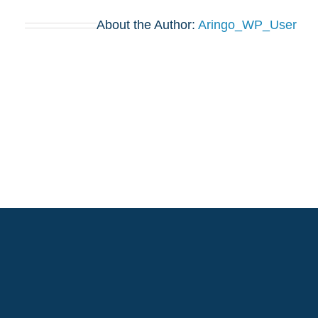
About the Author:
Aringo_WP_User