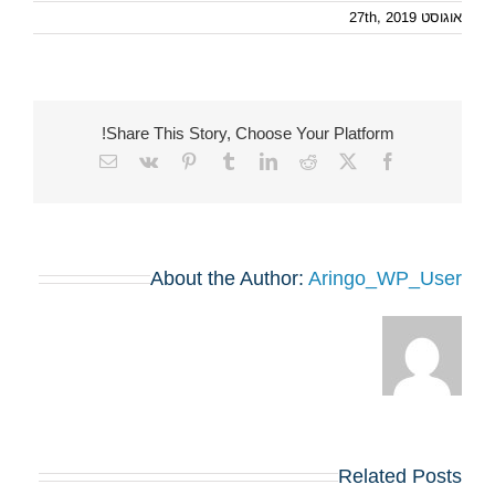
אוגוסט 27th, 2019
Share This Story, Choose Your Platform!
Email
Vk
Pinterest
Tumblr
LinkedIn
Reddit
Facebook
X
About the Author:
Aringo_WP_User
Related Posts