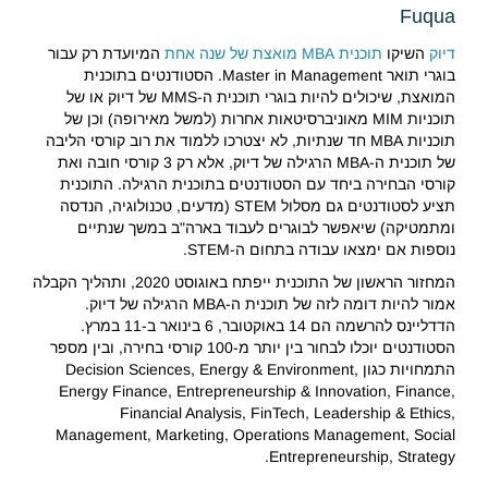
Fuqua
דיוק
השיקו
תוכנית MBA מואצת של שנה אחת
המיועדת רק עבור
בוגרי תואר Master in Management. הסטודנטים בתוכנית
המואצת, שיכולים להיות בוגרי תוכנית ה-MMS של דיוק או של
תוכניות MIM מאוניברסיטאות אחרות (למשל מאירופה) וכן של
תוכניות MBA חד שנתיות, לא יצטרכו ללמוד את רוב קורסי הליבה
של תוכנית ה-MBA הרגילה של דיוק, אלא רק 3 קורסי חובה ואת
קורסי הבחירה ביחד עם הסטודנטים בתוכנית הרגילה. התוכנית
תציע לסטודנטים גם מסלול STEM (מדעים, טכנולוגיה, הנדסה
ומתמטיקה) שיאפשר לבוגרים לעבוד בארה"ב במשך שנתיים
נוספות אם ימצאו עבודה בתחום ה-STEM.
המחזור הראשון של התוכנית ייפתח באוגוסט 2020, ותהליך הקבלה
אמור להיות דומה לזה של תוכנית ה-MBA הרגילה של דיוק.
הדדליינס להרשמה הם 14 באוקטובר, 6 בינואר ב-11 במרץ.
הסטודנטים יוכלו לבחור בין יותר מ-100 קורסי בחירה, ובין מספר
התמחויות כגון Decision Sciences, Energy & Environment,
Energy Finance, Entrepreneurship & Innovation, Finance,
Financial Analysis, FinTech, Leadership & Ethics,
Management, Marketing, Operations Management, Social
Entrepreneurship, Strategy.