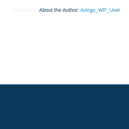
About the Author:
Aringo_WP_User