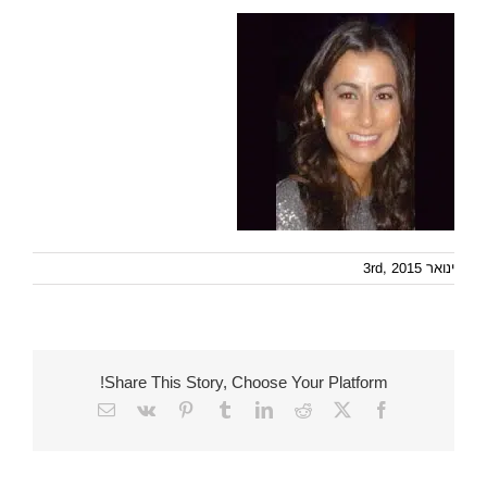
ינואר 3rd, 2015
Share This Story, Choose Your Platform!
Email
Vk
Pinterest
Tumblr
LinkedIn
Reddit
Facebook
X