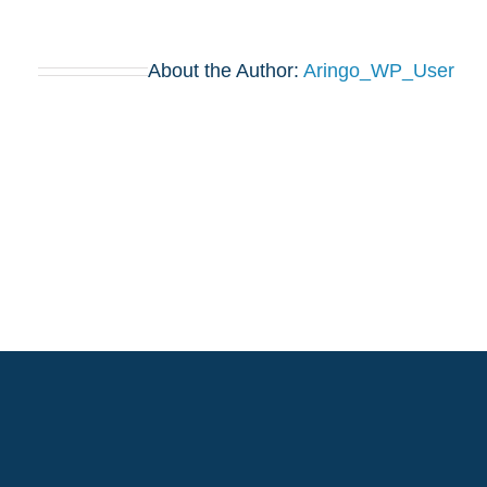
About the Author:
Aringo_WP_User