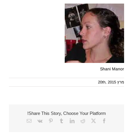
Shani Manor
מרץ 20th, 2015
Share This Story, Choose Your Platform!
Email
Vk
Pinterest
Tumblr
LinkedIn
Reddit
Facebook
X