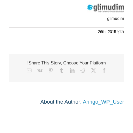
glimudim
מרץ 26th, 2015
Share This Story, Choose Your Platform!
Email
Vk
Pinterest
Tumblr
LinkedIn
Reddit
Facebook
X
About the Author:
Aringo_WP_User