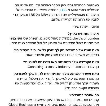
בשבועות הקרובים נביא כאן מספר ראיונות שקיימה ארינגו עם
ישראלים בוגרי MBA מ-
LBS
, במטרה לשפר את ההיכרות של
מועמדים פוטנציאליים עם תוכנית ה-MBA של LBS ובעיקר כדי
להבין את תרומתה לקריירה שלהם.
והיום – יפתח שירי
:
איפה התמחית בקיץ?
Lloyd's of London במחלקת ניהול סיכונים. המנהל שלי ואני בנינו
את תוכנית ניהול הסיכונים של הארגון אל מול המשבר בגוש היורו.
האם השם של התוכנית נתן לך יתרון כלשהו מול מעסיקים?
בבריטניה ובאירופה LBS הינו מותג חזק ומוערך מאוד.
האם הקריירה שלך השתנתה מאז שנכנסת לתוכנית?
כן. עברתי מתחום ה-Industry לתחום ה-Consulting.
האם משרד ההשמה של התוכנית תרם לגיוס שלך לעבודה?
כן. משרד ההשמה יכול לסייע לך להגדיר את מסלול הקריירה
העתידי שלך ואיך ניתן להגיע אליו (אך הוא לא יכול לעשות את
העבודה הקשה במקומך).
מה אהבת בתוכנית?
קשה לבחור…אם חייבים אז את הגיוון הגיאוגרפי של הסטודנטים,
את הפעילות במועדוני הסטודנטים ואת חויית ה-Global Business