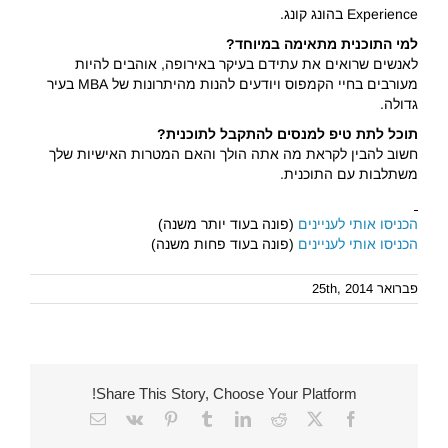
Experience בהונג קונג.
למי התוכנית מתאימה במיוחד?
לאנשים שרואים את עתידם בעיקר באירופה, אוהבים להיות
מעורבים בחיי הקמפוס ויודעים להנות מהיתרונות של MBA בעיר
גדולה.
תוכל לתת טיפ למנסים להתקבל לתוכנית?
חשוב להבין לקראת מה אתה הולך והאם המטרות האישיות שלך
משתלבות עם התוכנית.
הכניסו אותי לעניינים
(פונה בעוד יותר משנה)
הכניסו אותי לעניינים
(פונה בעוד פחות משנה)
פברואר 25th, 2014
Share This Story, Choose Your Platform!
Email
Vk
Pinterest
Tumblr
LinkedIn
Reddit
Facebook
X