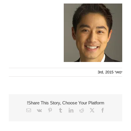
ינואר 3rd, 2015
Share This Story, Choose Your Platform!
Email
Vk
Pinterest
Tumblr
LinkedIn
Reddit
Facebook
X