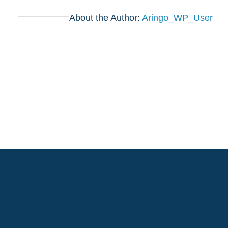
About the Author:
Aringo_WP_User