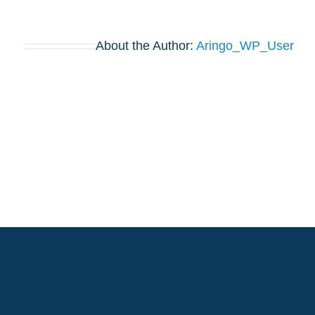
About the Author:
Aringo_WP_User