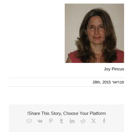
Joy Pincus
פברואר 28th, 2015
Share This Story, Choose Your Platform!
Email
Vk
Pinterest
Tumblr
LinkedIn
Reddit
Facebook
X