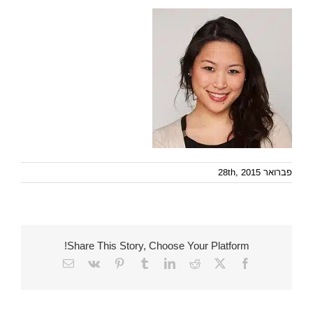
פברואר 28th, 2015
Share This Story, Choose Your Platform!
Email
Vk
Pinterest
Tumblr
LinkedIn
Reddit
Facebook
X