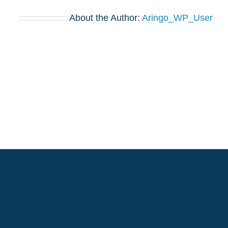
About the Author:
Aringo_WP_User