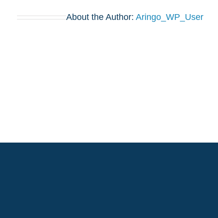
About the Author:
Aringo_WP_User