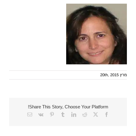
מרץ 20th, 2015
Share This Story, Choose Your Platform!
Email
Vk
Pinterest
Tumblr
LinkedIn
Reddit
Facebook
X