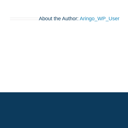
About the Author:
Aringo_WP_User