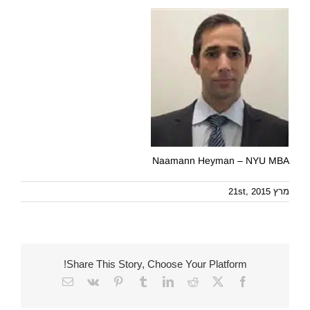
Naamann Heyman – NYU MBA
מרץ 21st, 2015
Share This Story, Choose Your Platform!
Email
Vk
Pinterest
Tumblr
LinkedIn
Reddit
Facebook
X