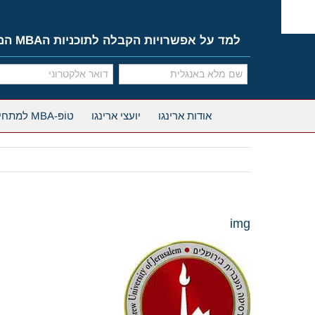
Ski
t
conten
למד על אפשרויות הקבלה לתוכניות הMBA המובילות
אודות ארינגו
יועצי ארינגו
טוֹפּ-MBA למתחילים
img