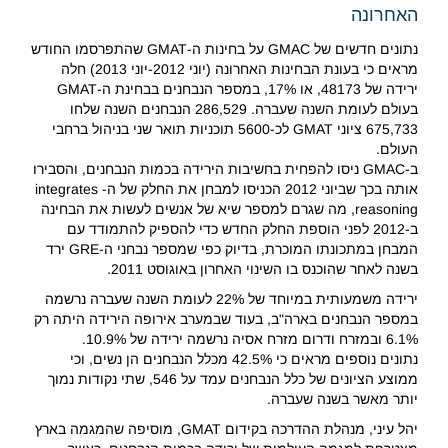
האחרונה
נתונים חדשים של GMAC על בחינות ה-GMAT שהתפרסמו החודש
מראים כי בעונת הבחינות האחרונה (יוני 2012-יוני 2013) חלה
ירידה של 48173, או 17%, במספר הנבחנים בבחינת ה-GMAT
בעולם לעומת השנה שעברה. 286,529 הנבחנים השנה שלחו
675,733 ציוני GMAT לכ-5600 תוכניות תואר שני בניהול ברחבי
העולם.
ב-GMAC ניסו להפחית בחשיבות הירידה בכמות הנבחנים, והסבירו
אותה בכך שביוני 2012 הכניסו למבחן את החלק של ה- integrates
reasoning, מה שגרם למספר שיא של אנשים לעשות את הבחינה
ב-2012 לפני הוספת החלק החדש כדי להספיק להתמודד עם
המבחן במתכונתו המוכרת, בדיוק כפי שמספר נבחני ה-GRE ירד
בשנה לאחר שהוכנס בו השינוי האחרון באוגוסט 2011.
ירידה משמעותית במיוחד של 22% לעומת השנה שעברה נרשמה
במספר הנבחנים בארה"ב, בעוד שבמערב אירופה הירידה היתה רק
6.1% ובמזרח ודרום מזרח אסיה נרשמה ירידה של 10.9%.
נתונים נוספים מראים כי 42.5% מכלל הנבחנים הן נשים, וכי
ממוצע הציונים של כלל הנבחנים עמד על 546, שתי נקודות נמוך
יותר מאשר בשנה שעברה.
יהל עיני, מנהלת ההדרכה בקידום GMAT, מוסיפה שהמגמה בארץ