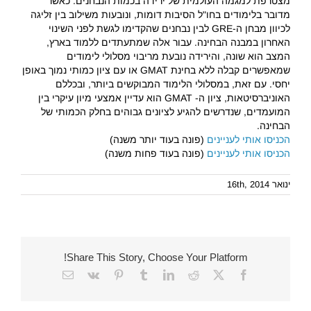
מצטרפת למגמה העולמית של ירידה בכמות הנבחנים. כאשר
מדובר בלימודים בחו"ל הסיבות דומות, ונובעות משילוב בין זליגה
לכיוון מבחן ה-GRE לבין נבחנים שהקדימו לגשת לפני השינוי
האחרון במבנה הבחינה. עבור אלה שמתעתדים ללמוד בארץ,
המצב הוא שונה, והירידה נובעת מריבוי מסלולי לימודים
שמאפשרים קבלה ללא בחינת GMAT או עם ציון כמותי נמוך באופן
יחסי. עם זאת, במסלולי הלימוד המבוקשים ביותר, ובכללם
האוניברסיטאות, ציון ה- GMAT הוא עדיין אמצעי מיון עיקרי בין
המועמדים, שנדרשים להגיע לציונים גבוהים בחלק הכמותי של
הבחינה.
הכניסו אותי לעניינים
(פונה בעוד יותר משנה)
הכניסו אותי לעניינים
(פונה בעוד פחות משנה)
ינואר 16th, 2014
Share This Story, Choose Your Platform!
Email
Vk
Pinterest
Tumblr
LinkedIn
Reddit
Facebook
X