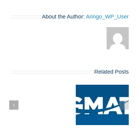
About the Author:
Aringo_WP_User
Related Posts
ציון העל החדש של
מ
GMAT: מה שמועמדי
MBA צריכים לדעת