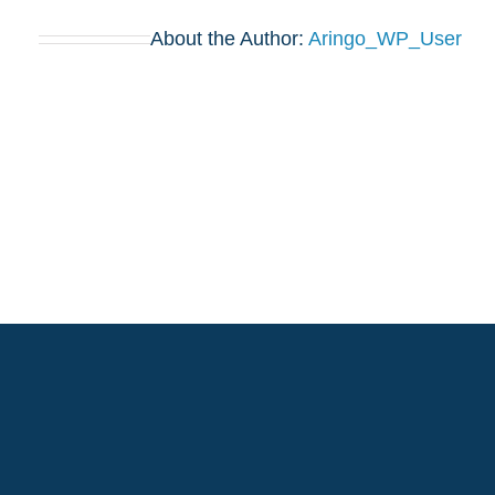
About the Author:
Aringo_WP_User