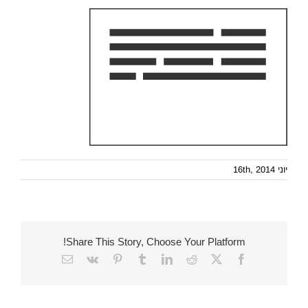
יוני 16th, 2014
Share This Story, Choose Your Platform!
Email
Vk
Pinterest
Tumblr
LinkedIn
Reddit
Facebook
X