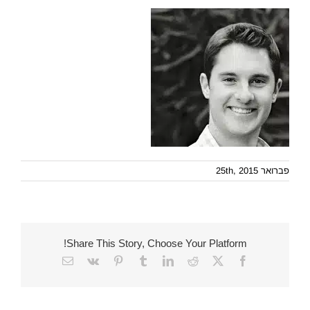
פברואר 25th, 2015
Share This Story, Choose Your Platform!
Email
Vk
Pinterest
Tumblr
LinkedIn
Reddit
Facebook
X