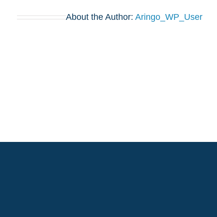
About the Author:
Aringo_WP_User