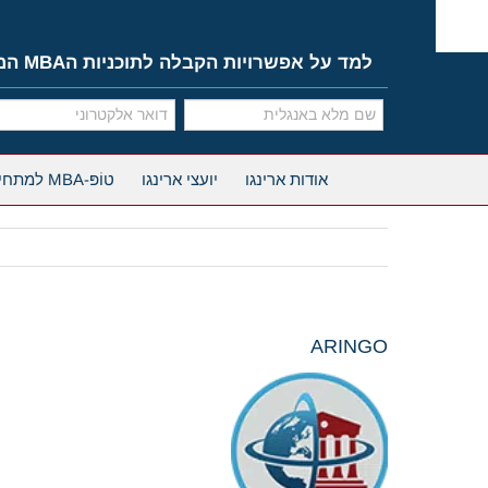
Ski
t
conten
למד על אפשרויות הקבלה לתוכניות הMBA המובילות
אודות ארינגו
יועצי ארינגו
טוֹפּ-MBA למתחילים
ARINGO